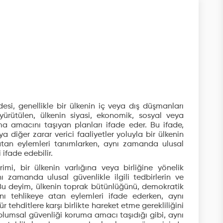
esi, genellikle bir ülkenin iç veya dış düşmanları
yürütülen, ülkenin siyasi, ekonomik, sosyal veya
a amacını taşıyan planları ifade eder. Bu ifade,
a diğer zarar verici faaliyetler yoluyla bir ülkenin
 atan eylemleri tanımlarken, aynı zamanda ulusal
 ifade edebilir.
rimi, bir ülkenin varlığına veya birliğine yönelik
ynı zamanda ulusal güvenlikle ilgili tedbirlerin ve
. Bu deyim, ülkenin toprak bütünlüğünü, demokratik
ını tehlikeye atan eylemleri ifade ederken, aynı
ehditlere karşı birlikte hareket etme gerekliliğini
oplumsal güvenliği koruma amacı taşıdığı gibi, aynı