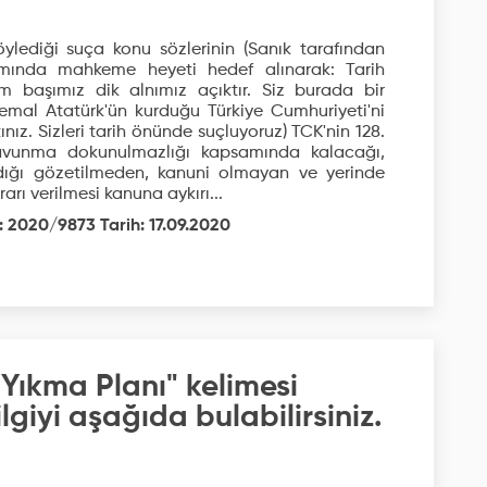
lediği suça konu sözlerinin (Sanık tarafından
ında mahkeme heyeti hedef alınarak: Tarih
m başımız dik alnımız açıktır. Siz burada bir
mal Atatürk'ün kurduğu Türkiye Cumhuriyeti'ni
ız. Sizleri tarih önünde suçluyoruz) TCK'nin 128.
vunma dokunulmazlığı kapsamında kalacağı,
dığı gözetilmeden, kanuni olmayan ve yerinde
ı verilmesi kanuna aykırı...
: 2020/9873 Tarih: 17.09.2020
 Yıkma Planı" kelimesi
giyi aşağıda bulabilirsiniz.