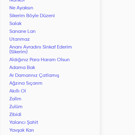
Nankör
Ne Ayaksın
Sikerim Böyle Düzeni
Salak
Sanane Lan
Utanmaz
Ananı Avradını Sinkaf Ederim
(Sikerim)
Aldığınız Para Haram Olsun
Adama Bak
Ar Damarınız Çatlamış
Ağzına Sıçarım
Akıllı Ol
Zalim
Zulüm
Zibidi
Yalancı Şahit
Yavşak Karı