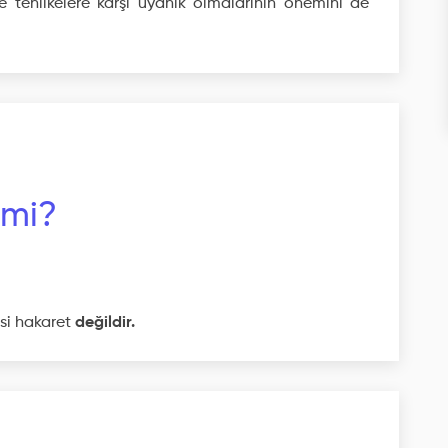
 tehlikelere karşı uyanık olmalarının önemini de
 mi?
esi hakaret
değildir.