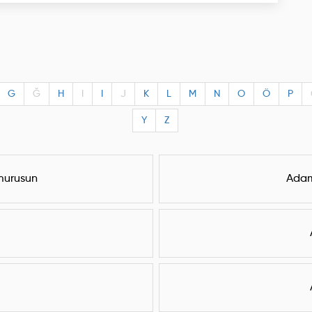
G
Ğ
H
I
I
J
K
L
M
N
O
Ö
P
Y
Z
emurusun
Adam