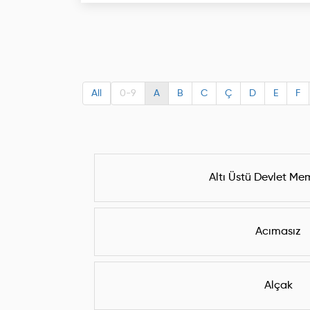
All
0-9
A
B
C
Ç
D
E
F
Altı Üstü Devlet M
Acımasız
Alçak