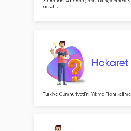
zamanda vatandaşların bilinçlenmesi ve
anlatır.
Hakaret
Türkiye Cumhuriyeti'ni Yıkma Planı kelim