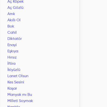
Aç Köpek
Aç Gözlü
Amk
Akıllı Ol
Bok
Cahil
Diktatör
Enayi
Eşkıya
Hırsız
İftira
İkiyüzlü
Lanet Olsun
Kes Sesini
Kaşar
Manyak mı Bu
Milleti Soymak