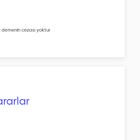
ı
demenin cezası yoktur
rarlar