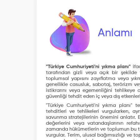
Anlamı
"Türkiye Cumhuriyeti'ni yıkma planı"
ifad
tarafından gizli veya açık bir şekilde 
toplumsal yapısını zayıflatma veya yıkm
genellikle casusluk, sabotaj, terörizm vey
istikrarını veya egemenliğini tehlikeye
güvenliği tehdit eden iç veya dış etkenleri
"Türkiye Cumhuriyeti'ni yıkma planı" te
tehditleri ve tehlikeleri vurgularken, a
savunma stratejilerinin önemini anlatır
değerlerini veya vatandaşlarının refah
zamanda hükümetlerin ve toplumun bu tür t
vurgular. Terim, ulusal bağımsızlığı ve t