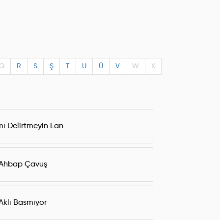
Q
R
S
Ş
T
U
Ü
V
W
X
ı Delirtmeyin Lan
Ahbap Çavuş
Aklı Basmıyor