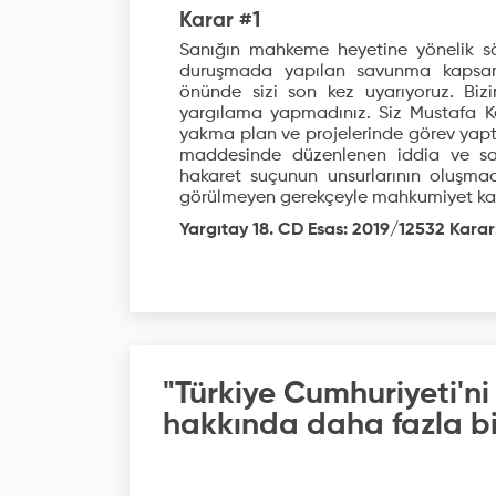
Karar #1
Sanığın mahkeme heyetine yönelik söy
duruşmada yapılan savunma kapsam
önünde sizi son kez uyarıyoruz. Bizi
yargılama yapmadınız. Siz Mustafa Ke
yakma plan ve projelerinde görev yaptın
maddesinde düzenlenen iddia ve sa
hakaret suçunun unsurlarının oluşma
görülmeyen gerekçeyle mahkumiyet karar
Yargıtay 18. CD Esas: 2019/12532 Karar
"Türkiye Cumhuriyeti'ni
hakkında daha fazla bil