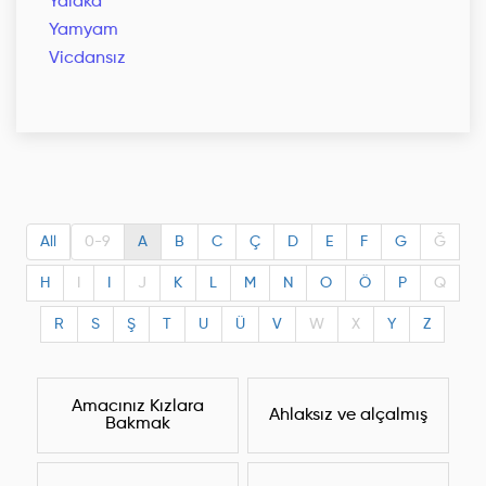
Yalaka
Yamyam
Vicdansız
All
0-9
A
B
C
Ç
D
E
F
G
Ğ
H
I
I
J
K
L
M
N
O
Ö
P
Q
R
S
Ş
T
U
Ü
V
W
X
Y
Z
Amacınız Kızlara
Ahlaksız ve alçalmış
Bakmak