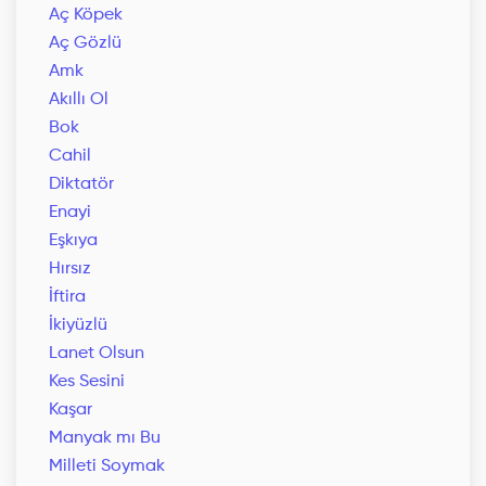
Aç Köpek
Aç Gözlü
Amk
Akıllı Ol
Bok
Cahil
Diktatör
Enayi
Eşkıya
Hırsız
İftira
İkiyüzlü
Lanet Olsun
Kes Sesini
Kaşar
Manyak mı Bu
Milleti Soymak