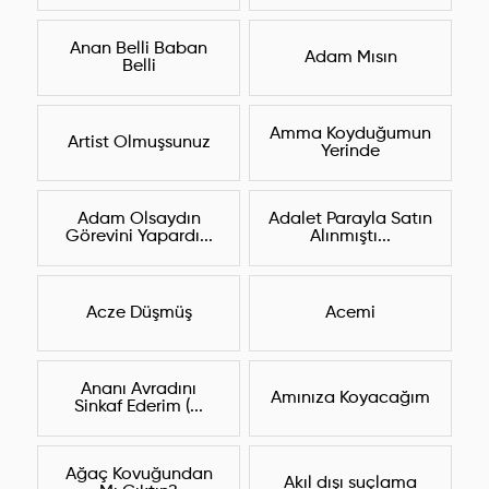
Anan Belli Baban
Adam Mısın
Belli
Amma Koyduğumun
Artist Olmuşsunuz
Yerinde
Adam Olsaydın
Adalet Parayla Satın
Görevini Yapardı...
Alınmıştı...
Acze Düşmüş
Acemi
Ananı Avradını
Amınıza Koyacağım
Sinkaf Ederim (...
Ağaç Kovuğundan
Akıl dışı suçlama