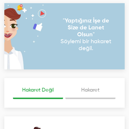
"
Yaptığınız İşe de
Size de Lanet
Olsun
"
Söylemi bir hakaret
değil.
Hakaret Değil
Hakaret