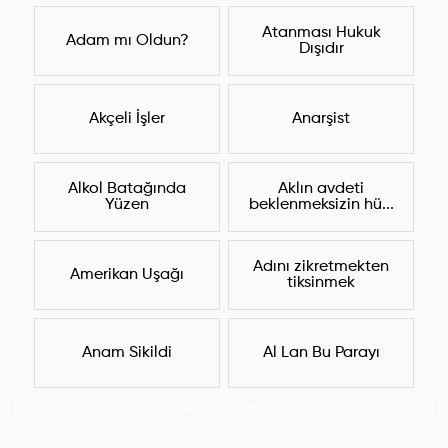
Atanması Hukuk
Adam mı Oldun?
Dışıdır
Akçeli İşler
Anarşist
Alkol Batağında
Aklın avdeti
Yüzen
beklenmeksizin hü...
Adını zikretmekten
Amerikan Uşağı
tiksinmek
Anam Sikildi
Al Lan Bu Parayı
Hepsini Göster