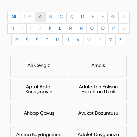
All
0-9
A
B
C
Ç
D
E
F
G
Ğ
H
I
I
J
K
L
M
N
O
Ö
P
Q
R
S
Ş
T
U
Ü
V
W
X
Y
Z
Ali Cengiz
Amcık
Aptal Aptal
Adaletten Yoksun
Konuşmayın
Hukuktan Uzak
Ahbap Çavuş
Avukat Bozuntusu
Amma Koyduğumun
Adalet Duygunuzu