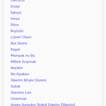
Diktatör
Enayi
Eşkıya
Hırsız
İftira
İkiyüzlü
Lanet Olsun
Kes Sesini
Kaşar
Manyak mı Bu
Milleti Soymak
Nankör
Ne Ayaksın
Sikerim Böyle Düzeni
Salak
Sanane Lan
Utanmaz
Ananı Avradını Sinkaf Ederim (Sikerim)