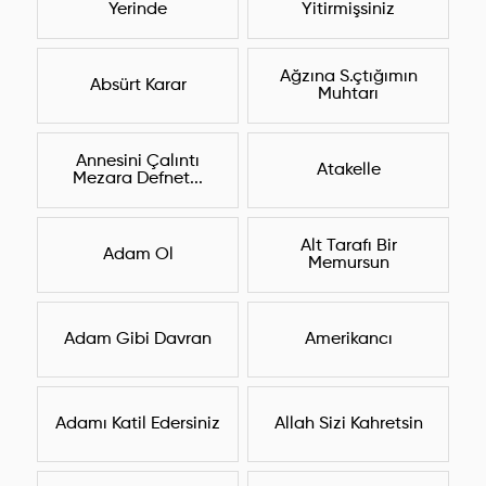
Yerinde
Yitirmişsiniz
Ağzına S.çtığımın
Absürt Karar
Muhtarı
Annesini Çalıntı
Atakelle
Mezara Defnet...
Alt Tarafı Bir
Adam Ol
Memursun
Adam Gibi Davran
Amerikancı
Adamı Katil Edersiniz
Allah Sizi Kahretsin