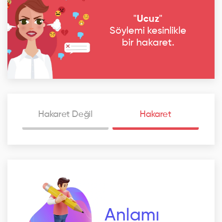
"
Ucuz
"
Söylemi kesinlikle
bir hakaret.
Hakaret Değil
Hakaret
Anlamı