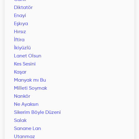
Diktatör
Enayi
Eşkıya
Hırsız
İftira
İkiyüzlü
Lanet Olsun
Kes Sesini
Kaşar
Manyak mı Bu
Milleti Soymak
Nankör
Ne Ayaksın
Sikerim Böyle Düzeni
Salak
Sanane Lan
Utanmaz