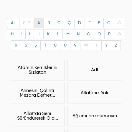
All
0-9
A
B
C
Ç
D
E
F
G
Ğ
H
I
I
J
K
L
M
N
O
Ö
P
Q
R
S
Ş
T
U
Ü
V
W
X
Y
Z
Atamın Kemiklerini
Adi
Sızlatan
Annesini Çalıntı
Allah'ınız Yok
Mezara Defnet...
Allah'da Seni
Ağzımı bozdurmayın
Süründürerek Öld...