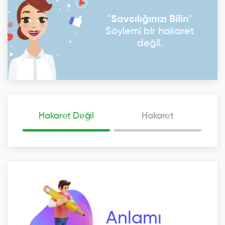
"
Savcılığınızı Bilin
"
Söylemi bir hakaret
değil.
Hakaret Değil
Hakaret
Anlamı