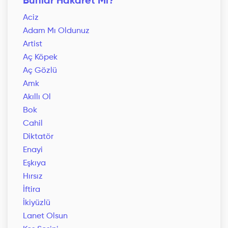
Bunlar Hakaret Mi?
Aciz
Adam Mı Oldunuz
Artist
Aç Köpek
Aç Gözlü
Amk
Akıllı Ol
Bok
Cahil
Diktatör
Enayi
Eşkıya
Hırsız
İftira
İkiyüzlü
Lanet Olsun