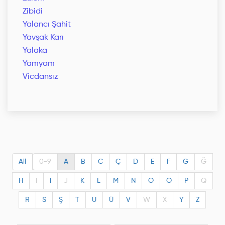
Zibidi
Yalancı Şahit
Yavşak Karı
Yalaka
Yamyam
Vicdansız
All
0-9
A
B
C
Ç
D
E
F
G
Ğ
H
I
I
J
K
L
M
N
O
Ö
P
Q
R
S
Ş
T
U
Ü
V
W
X
Y
Z