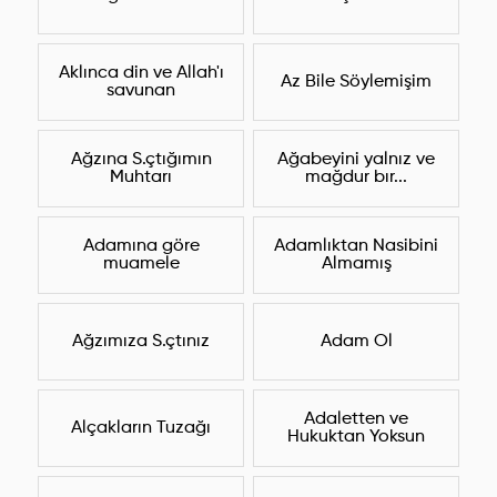
Aklınca din ve Allah'ı
Az Bile Söylemişim
savunan
Ağzına S.çtığımın
Ağabeyini yalnız ve
Muhtarı
mağdur bır...
Adamına göre
Adamlıktan Nasibini
muamele
Almamış
Ağzımıza S.çtınız
Adam Ol
Adaletten ve
Alçakların Tuzağı
Hukuktan Yoksun