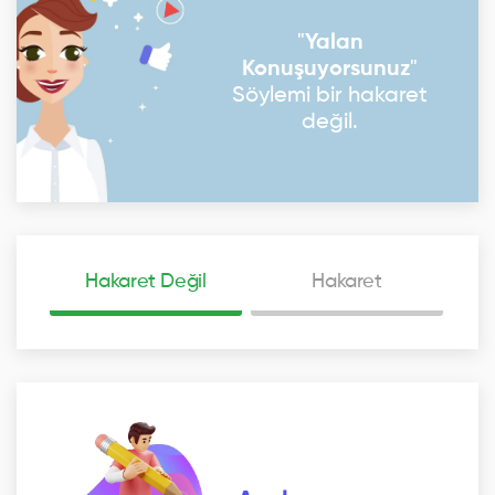
"
Yalan
Konuşuyorsunuz
"
Söylemi bir hakaret
değil.
Hakaret Değil
Hakaret