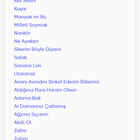
Kes Sesini
Kaşar
Manyak mı Bu
Milleti Soymak
Nankör
Ne Ayaksın
Sikerim Böyle Düzeni
Salak
Sanane Lan
Utanmaz
Ananı Avradını Sinkaf Ederim (Sikerim)
Aldığınız Para Haram Olsun
Adama Bak
Ar Damarınız Çatlamış
Ağzına Sıçarım
Akıllı Ol
Zalim
Zulüm