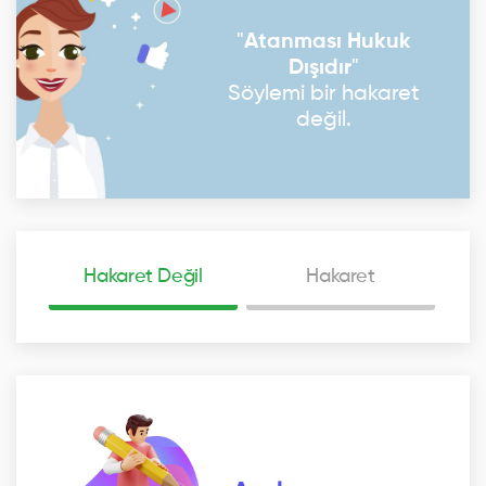
"
Atanması Hukuk
Dışıdır
"
Söylemi bir hakaret
değil.
Hakaret Değil
Hakaret