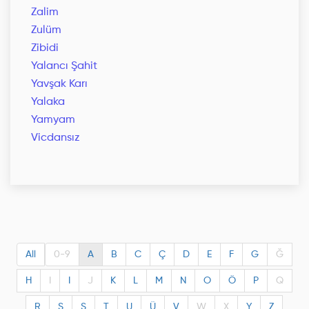
Zalim
Zulüm
Zibidi
Yalancı Şahit
Yavşak Karı
Yalaka
Yamyam
Vicdansız
All
0-9
A
B
C
Ç
D
E
F
G
Ğ
H
I
I
J
K
L
M
N
O
Ö
P
Q
R
S
Ş
T
U
Ü
V
W
X
Y
Z