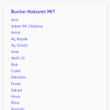
Bunlar Hakaret Mi?
Aciz
Adam Mı Oldunuz
Artist
Aç Köpek
Aç Gözlü
Amk
Akıllı Ol
Bok
Cahil
Diktatör
Enayi
Eşkıya
Hırsız
İftira
İkiyüzlü