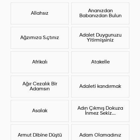
Ananızdan
Allahsız
Babanızdan Bulun
Adalet Duygunuzu
Ağzımıza S.çtınız
Yitirmişsiniz
Afrikalı
Atakelle
Ağır Cezalık Bir
Adaleti kandırmak
Adamsın
Adın Çıkmış Dokuza
Asalak
İnmez Sekiz...
Armut Dibine Düştü
Adam Olamadınız