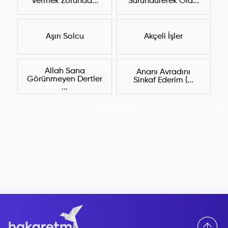
Vermek Zorunda...
Süründürerek Öld...
Aşırı Solcu
Akçeli İşler
Allah Sana
Ananı Avradını
Görünmeyen Dertler
Sinkaf Ederim (...
...
Hepsini Göster