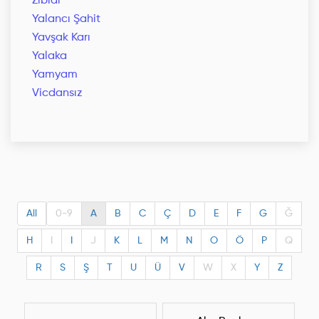
Zibidi
Yalancı Şahit
Yavşak Karı
Yalaka
Yamyam
Vicdansız
All
0-9
A
B
C
Ç
D
E
F
G
Ğ
H
I
I
J
K
L
M
N
O
Ö
P
Q
R
S
Ş
T
U
Ü
V
W
X
Y
Z