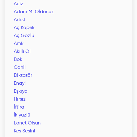
Aciz
Adam Mı Oldunuz
Artist
Aç Köpek
Aç Gözlü
Amk
Akıllı Ol
Bok
Cahil
Diktatör
Enayi
Eşkıya
Hırsız
İftira
İkiyüzlü
Lanet Olsun
Kes Sesini