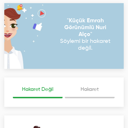
"
Küçük Emrah
Görünümlü Nuri
Alço
"
Söylemi bir hakaret
değil.
Hakaret Değil
Hakaret