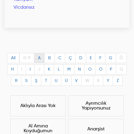
Vicdansız
All
0-9
A
B
C
Ç
D
E
F
G
Ğ
H
I
I
J
K
L
M
N
O
Ö
P
Q
R
S
Ş
T
U
Ü
V
W
X
Y
Z
Ayrımcılık
Aklıyla Arası Yok
Yapıyorsunuz
Al Amına
Anarşist
Koyduğumun