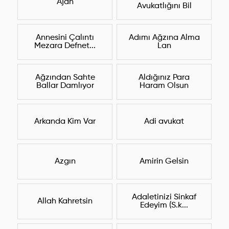
Ajan
Avukatlığını Bil
Annesini Çalıntı
Adımı Ağzına Alma
Mezara Defnet...
Lan
Ağzından Sahte
Aldığınız Para
Ballar Damlıyor
Haram Olsun
Arkanda Kim Var
Adi avukat
Azgın
Amirin Gelsin
Adaletinizi Sinkaf
Allah Kahretsin
Edeyim (S.k...