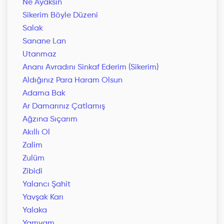
Ne Ayaksın
Sikerim Böyle Düzeni
Salak
Sanane Lan
Utanmaz
Ananı Avradını Sinkaf Ederim (Sikerim)
Aldığınız Para Haram Olsun
Adama Bak
Ar Damarınız Çatlamış
Ağzına Sıçarım
Akıllı Ol
Zalim
Zulüm
Zibidi
Yalancı Şahit
Yavşak Karı
Yalaka
Yamyam