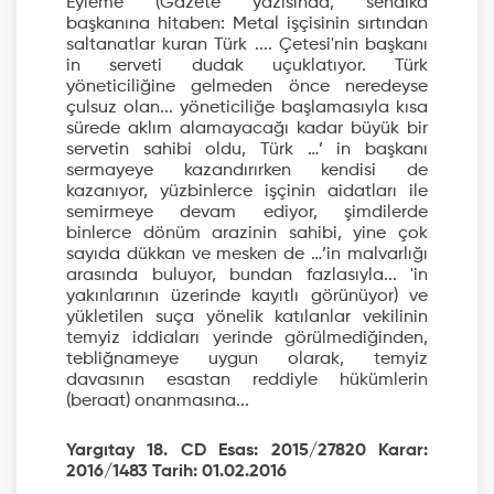
Eyleme (Gazete yazısında, sendika
başkanına hitaben: Metal işçisinin sırtından
saltanatlar kuran Türk .... Çetesi'nin başkanı
in serveti dudak uçuklatıyor. Türk
yöneticiliğine gelmeden önce neredeyse
çulsuz olan... yöneticiliğe başlamasıyla kısa
sürede aklım alamayacağı kadar büyük bir
servetin sahibi oldu, Türk …’ in başkanı
sermayeye kazandırırken kendisi de
kazanıyor, yüzbinlerce işçinin aidatları ile
semirmeye devam ediyor, şimdilerde
binlerce dönüm arazinin sahibi, yine çok
sayıda dükkan ve mesken de …’in malvarlığı
arasında buluyor, bundan fazlasıyla... 'in
yakınlarının üzerinde kayıtlı görünüyor) ve
yükletilen suça yönelik katılanlar vekilinin
temyiz iddiaları yerinde görülmediğinden,
tebliğnameye uygun olarak, temyiz
davasının esastan reddiyle hükümlerin
(beraat) onanmasına...
Yargıtay 18. CD Esas: 2015/27820 Karar:
2016/1483 Tarih: 01.02.2016