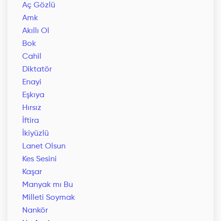
Aç Gözlü
Amk
Akıllı Ol
Bok
Cahil
Diktatör
Enayi
Eşkıya
Hırsız
İftira
İkiyüzlü
Lanet Olsun
Kes Sesini
Kaşar
Manyak mı Bu
Milleti Soymak
Nankör