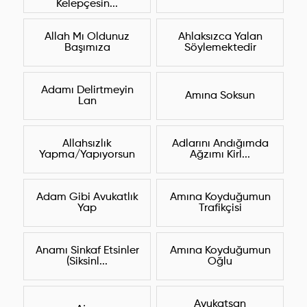
Kelepçesin...
Allah Mı Oldunuz
Ahlaksızca Yalan
Başımıza
Söylemektedir
Adamı Delirtmeyin
Amına Soksun
Lan
Allahsızlık
Adlarını Andığımda
Yapma/Yapıyorsun
Ağzımı Kirl...
Adam Gibi Avukatlık
Amına Koyduğumun
Yap
Trafikçisi
Anamı Sinkaf Etsinler
Amına Koyduğumun
(Siksinl...
Oğlu
Avukatsan