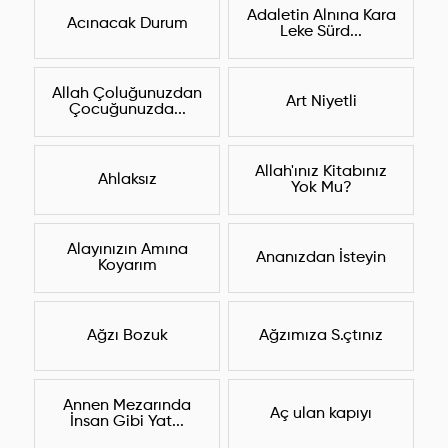
Adaletin Alnına Kara
Acınacak Durum
Leke Sürd...
Allah Çoluğunuzdan
Art Niyetli
Çocuğunuzda...
Allah'ınız Kitabınız
Ahlaksız
Yok Mu?
Alayınızın Amına
Ananızdan İsteyin
Koyarım
Ağzı Bozuk
Ağzımıza S.çtınız
Annen Mezarında
Aç ulan kapıyı
İnsan Gibi Yat...