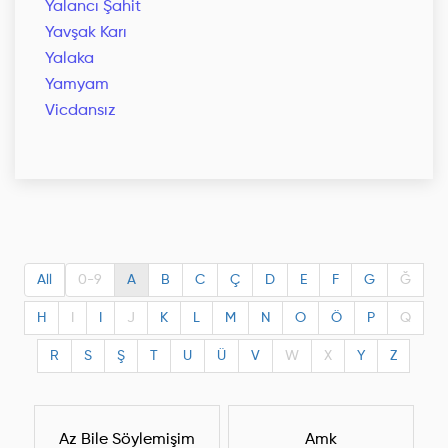
Yalancı Şahit
Yavşak Karı
Yalaka
Yamyam
Vicdansız
All
0-9
A
B
C
Ç
D
E
F
G
Ğ
H
I
I
J
K
L
M
N
O
Ö
P
Q
R
S
Ş
T
U
Ü
V
W
X
Y
Z
Az Bile Söylemişim
Amk