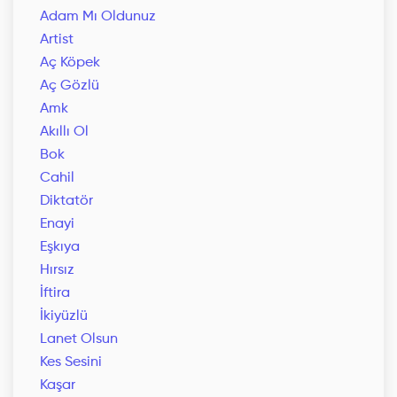
Adam Mı Oldunuz
Artist
Aç Köpek
Aç Gözlü
Amk
Akıllı Ol
Bok
Cahil
Diktatör
Enayi
Eşkıya
Hırsız
İftira
İkiyüzlü
Lanet Olsun
Kes Sesini
Kaşar