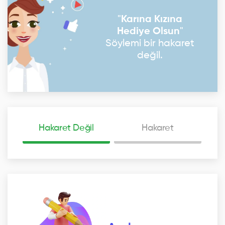
"
Karına Kızına
Hediye Olsun
"
Söylemi bir hakaret
değil.
Hakaret Değil
Hakaret