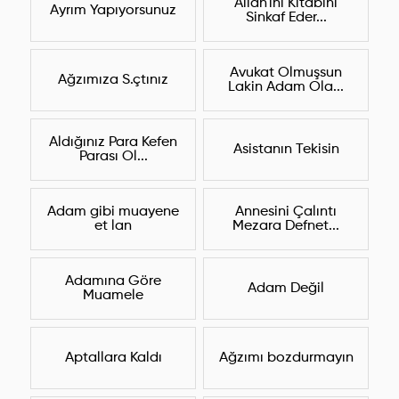
Allah'ını Kitabını
Ayrım Yapıyorsunuz
Sinkaf Eder...
Avukat Olmuşsun
Ağzımıza S.çtınız
Lakin Adam Ola...
Aldığınız Para Kefen
Asistanın Tekisin
Parası Ol...
Adam gibi muayene
Annesini Çalıntı
et lan
Mezara Defnet...
Adamına Göre
Adam Değil
Muamele
Aptallara Kaldı
Ağzımı bozdurmayın