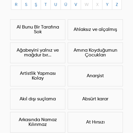
R
S
Ş
T
U
Ü
V
W
X
Y
Z
Al Bunu Bir Tarafına
Ahlaksız ve alçalmış
Sok
Ağabeyini yalnız ve
Amına Koyduğumun
mağdur bır...
Çocukları
Artistlik Yapması
Anarşist
Kolay
Akıl dışı suçlama
Absürt karar
Arkasında Namaz
At Hırsızı
Kılınmaz