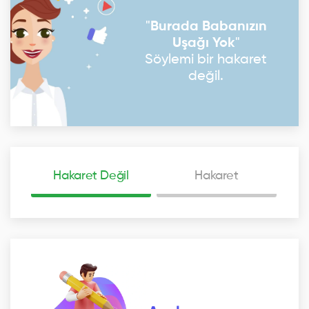
"
Burada Babanızın
Uşağı Yok
"
Söylemi bir hakaret
değil.
Hakaret Değil
Hakaret