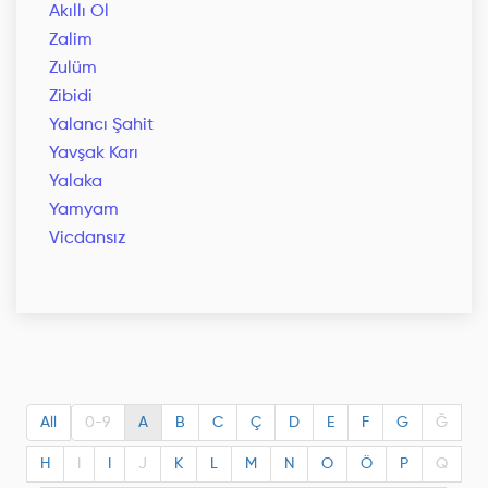
Akıllı Ol
Zalim
Zulüm
Zibidi
Yalancı Şahit
Yavşak Karı
Yalaka
Yamyam
Vicdansız
All
0-9
A
B
C
Ç
D
E
F
G
Ğ
H
I
I
J
K
L
M
N
O
Ö
P
Q