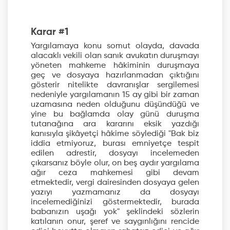
Karar #1
Yargılamaya konu somut olayda, davada
alacaklı vekili olan sanık avukatın duruşmayı
yöneten mahkeme hâkiminin duruşmaya
geç ve dosyaya hazırlanmadan çıktığını
gösterir nitelikte davranışlar sergilemesi
nedeniyle yargılamanın 15 ay gibi bir zaman
uzamasına neden olduğunu düşündüğü ve
yine bu bağlamda olay günü duruşma
tutanağına ara kararını eksik yazdığı
kanısıyla şikâyetçi hâkime söylediği "Bak biz
iddia etmiyoruz, burası emniyetçe tespit
edilen adrestir, dosyayı incelemeden
çıkarsanız böyle olur, on beş aydır yargılama
ağır ceza mahkemesi gibi devam
etmektedir, vergi dairesinden dosyaya gelen
yazıyı yazmamanız da dosyayı
incelemediğinizi göstermektedir, burada
babanızın uşağı yok" şeklindeki sözlerin
katılanın onur, şeref ve saygınlığını rencide